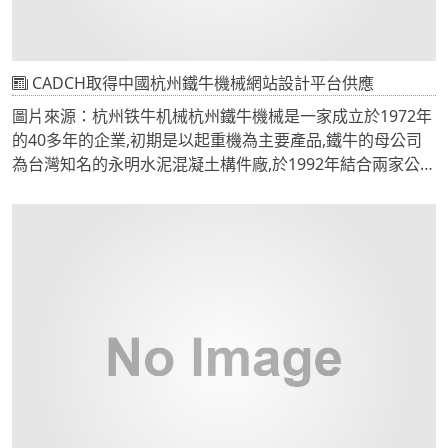
知相關處理人員。
如果您對此通告的內容有疑問或有關於此事件的建議，請勿
直接回覆此信件，請以下述聯絡資訊與我們連絡。國家資通
CADCH取得中國杭州鐵牛機械網站設計平台供應
安全會報 技術服務中心 (http://www.icst.org.tw/)
圖片來源：杭州铁牛机械杭州鐵牛機械是一家成立於1972年
地 址： 台北市富陽街116號
的40多年的企業,初期是以起重機為主要產品,鐵牛的母公司
聯絡電話： 02-27339922
為台灣知名的永明水泥混凝土構件廠,於1992年結合兩家公司
傳真電話： 02-27331655
的經驗與技術共同開發了管片鋼模除了台灣之外也同時外銷
電子郵件信箱： service@icst.org.tw
日本與東南亞等地。 杭州鐵牛機械有限公司於2004年在國家
級杭州蕭山經濟技術開發區江東工業園區成立,。工廠佔地面
積66,000m2，其中鋼結構廠房面積24,000m2。主要產品為
隧道管片鋼模具、起重機、鋼製環片及各類高精密鋼結構。
我們提供全後台式管理介面，完全可以由一般的操作人員維
護網頁，透過後台容錯機製保持網站呈現專業水平。 主選單
管理系統： 管理員可以自行設定選單文字與超連結，並且利
用html5技術，於後台使用拖拉方式排列第二階層選單。 動
態主視覺管理程式： 擁有權限的維護人員，可以於後台自行
管理首頁主視覺圖片，並調整順序與圖片超連結，提供動態