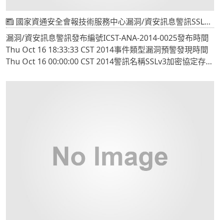
國家資通安全會報技術服務中心漏洞/資安訊息警訊SSLv3加密協定存在中間人攻擊弱點
漏洞/資安訊息警訊發布編號ICST-ANA-2014-0025發布時間
Thu Oct 16 18:33:33 CST 2014事件類型漏洞預警發現時間
Thu Oct 16 00:00:00 CST 2014警訊名稱SSLv3加密協定存在
中間人攻擊弱點，弱點編號CVE-2014-3566 (POODLE)內容
說明近期美國國家標準技術研究所(NIST)的國家弱點資料庫
(NVD)發布弱點編號CVE-2014-3566 (POODLE) [1-5]，透過
該弱點駭客可在客戶端與伺服器兩端均使用SSLv3加密協定
建立連線時進行中間人攻擊，藉由攔截與修改HTTPS封包資
訊的方式，嘗試向伺服器主機建立連線，進而獲取使用者的
相關傳輸數據與機敏資訊(cookies, and/or authorization
header contents)。為確保平台安全性，請各機關確認所屬
瀏覽器設定與系統平台(工作站主機及伺服器)所使用的
SSL/TLS版本資訊，建議停用SSLv3支援選項改以TLSv1.2作
為加密協定。如系統平台不支援TLS加密連線機制，請儘速
更新修補SSL相關套件。影響平台使用SSLv3加密連線機制的
系統平台(工作站主機及伺服器)影響等級中建議措施【系統