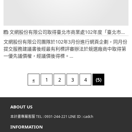
玉山銀行開戶申請，請洽玉山銀行客服電話：0800-30-1313
想了解更多CADCH購物網頁相關資訊？ 歡迎撥打客服專
線：03-4681000
文網股份有限公司取得臺北市商業處102年度「臺北市商圈產業聯合會入口網頁建置案」
文網股份有限公司團隊於102年3月份進行網頁企劃，同月份
提交服務建議書後經最有利標評審辦法於競選廠商中取得第
一優先議價權，經議價後得標。
網頁將使用CMS系統搭配中華電信雲端主機建置，提供38個
商圈與協會使用。
«
1
2
3
4
(5)
ABOUT US
本計畫專屬客服 TEL :
0931-244-221
LINE ID :
cadch
INFORMATION