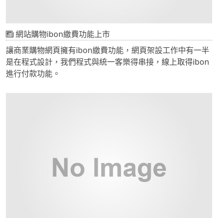
安全。【使用者端(瀏覽器)】建議參考以下方式確認使用者
端瀏覽器所支援的SSL/TLS版本資訊[IE] 瀏覽器工具列-> 網際
網路選項->進階->安全性(詳見附件圖3)取消勾選瀏覽器SSL
網站購物ibon繳費功能上市
相關加密連線的支援選項[9]，確認開啟TLS加密連線相關設
讓商業購物網頁擁有ibon繳費功能，網頁架設工作中有一半
定，調整設定後可透過線上檢查工具[9-10]檢測瀏覽器相關
是在程式設計，我們程式與統一客樂得串接，線上取得ibon
設定是否存在SSLv3 (POODLE) 弱點的風險。參考資料
進行付款功能。
1.http://web.nvd.nist.gov/view/vuln/detail?vulnId=CVE-
2014-35662.https://www.openssl.org/~bodo/ssl-
poodle.pdf3.http://arstechnica.com/security/2014/10/ssl-
broken-again-in-poodle-
attack/4.https://community.qualys.com/blogs/securitylab
3-is-dead-killed-by-the-poodle-
attack5.http://www.ithome.com.tw/news/915716.http://ww
notes.html9.https://zmap.io/sslv3/10.https://dev.ssllabs.
此類通告發送對象為通報應變網頁登記之資安人員。若貴 單
位之資安人員有變更，可逕自登入通報應變網頁
（https://www.ncert.nat.gov.tw）進行修改。若您仍為貴
單位之資安人員但非本事件之處理人員，請協助將此通告告