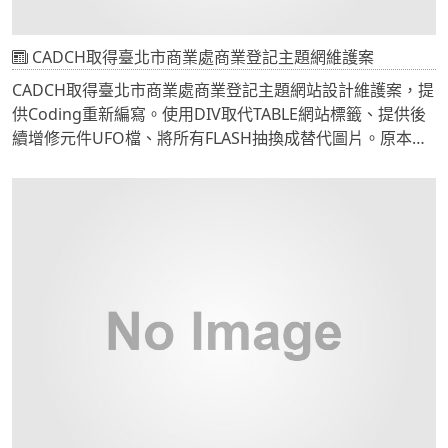
平台(工作站主機及伺服器)】1.停用SSL加密機制改以TLS確
保加密連線機制的強健性停用SSL相關加密機制(SSLv3與
CADCH取得臺北市商業處商業登記主題網維護案
SSLv2)，並建議以TLS(v1.2)進行加密連線作業。如系統平台
使用Apache作為網站伺服器，可調整SSL設定為
CADCH取得臺北市商業處商業登記主題網站設計維護案，提
"SSLProtocol +TLSv1 +TLSv1.1 +TLSv1.2" 以停用對SSLv3
供Coding重新編寫。使用DIV取代TABLE網站標籤、提供後
的支援，並啟用TLS加密連線機制。2.對於僅支援SSL的系統
續增修元件UFO檔、將所有FLASH抽換成替代圖片。原本網
平台，請儘速至各系統官方網頁更新修補SSL相關套件。目
站採用切版方式設計，為了維持網站外觀不變，卻又要方便
前OpenSSL官方已針對SSLv3 (POODLE)弱點發布最新的更
編修，我們重新編寫設計語法，以圖層概念取代單層切版的
新版本，OpenSSL 1.0.1版本使用者請更新至1.0.1j版本[8]。
網站設計。由CADCH提供後續網站修改教學，可以讓IT人員
3.參考以下方式確認系統SSL/TLS版本資訊：[工具1] 使用
接手後續維護工作。
TestSSLServer工具[6] 檢視系統平台上所支援的SSL/TLS加
密協定與版本使用指令 "TestSSLServer.exe [IP位置]" 指定系
統平台位置資訊，以檢視系統平台(工作站主機及伺服器)所
使用的SSL/TLS版本資訊。附件圖1為使用TestSSLServer工
具檢視SSL/TLS版本範例，如發現SSLv3(圖1中紅色標示處)，
即代表系統平台支援SSLv3的加密機制。[工具2] 使用線上分
析工具[7]，檢視系統平台上所支援的SSL/TLS版本資訊。線
上工具分析完成後會產出對應的報告資訊，並詳列支援的加
密機制，詳見附件圖2，由於有偵測到SSLv3，因此標示為不