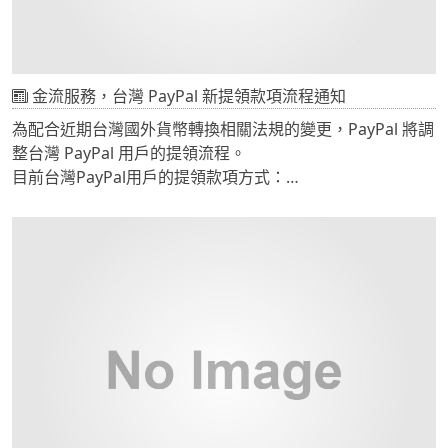
文字管理功能，廣告圖片可以下關鍵字敘述，提升網頁排
名。 頁面模組： 可以自行修改公司簡介、宗旨、沿革，每頁
可以自定版型。
金流服務，台灣 PayPal 新提領款項流程通知
為配合近期台灣國外貨幣轉換相關法規的變更，PayPal 將調
整台灣 PayPal 用戶的提領流程。
目前台灣PayPal用戶的提領款項方式：
自2014年3月31日起，原本的提領款項方式將正式停止服
務。
用戶需在玉山銀行開立帳戶並透過「玉山全球通」連結您的
PayPal 帳戶，便可以提領款項。新的提款政策將帶來2大好
處：
1. 提領時間縮短：由原先的7-9個工作天縮短 為3-5個工作
天。
2. 提領幣別增加：除了原先能提領的新台幣，現在還可以提
領美金。 更多資訊請參考下列連結PayPal官方網頁公告玉山
全球通與PayPal合作的公告PayPal提領流程調整相關FAQ
PayPal相關問題，請洽PayPal客服電話：02-8729-6625