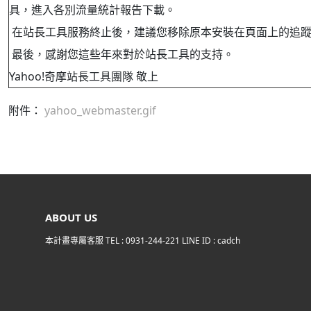
具，進入各別流量統計報告下載。
在站長工具服務終止後，建議您移除原本安裝在頁面上的追蹤
最後，感謝您這些年來對於站長工具的支持。
Yahoo!奇摩站長工具團隊 敬上
附件：
yahoo_webmaster.gif
ABOUT US
本計畫專屬客服 TEL :
0931-244-221
LINE ID :
cadch