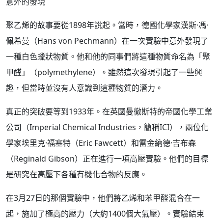
意外的發現
聚乙烯的故事要從1898年說起。當時，德國化學家漢斯·馮·
佩希曼（Hans von Pechmann）在一次實驗中意外發現了
一種白色蠟狀物質。他和他的同事們將這種物質命名為「聚
甲醛」（polymethylene）。雖然這次發現引起了一些興
趣，但當時並沒有人意識到這種物質的潛力。
真正的突破要等到1933年。在英國曼徹斯特的帝國化學工業
公司（Imperial Chemical Industries，簡稱ICI），兩位化
學家埃里克·福塞特（Eric Fawcett）和雷金納德·吉布森
（Reginald Gibson）正在進行一項高壓實驗。他們的目標
是研究在高壓下各種有機化合物的反應。
在3月27日的那個實驗中，他們將乙烯和苯甲醛混合在一
起，施加了極高的壓力（大約1400個大氣壓）。實驗結束