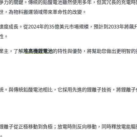
爭力的關鍵。傳統的鉛酸電池雖然使用多年，但其冗長的充電時
世，為物料搬運領域帶來革命性的改變。
度成長。從2024年的35億美元市場規模，預計到2033年將飆
性。
業主，了解
堆高機鋰電池
的特性與優勢，將幫助您做出更明智的
統。與傳統鉛酸電池相比，它採用先進的鋰離子技術，將鋰離子
鋰離子從正極移動到負極；放電時則反向移動，同時釋放電能驅
。