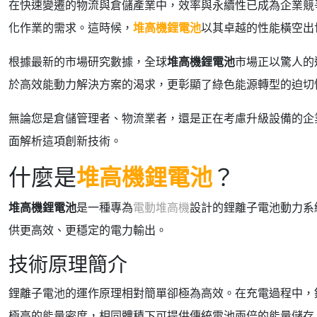
在快速變遷的物流與倉儲產業中，效率與永續性已成為企業競
化作業的需求。這時候，
堆高機鋰電池
以其卓越的性能橫空出
根據最新的市場研究數據，全球
堆高機鋰電池
市場正以驚人的速
於高效能動力解決方案的渴求，更彰顯了綠色能源轉型的迫切
無論您是倉儲管理者、物流業者，還是正在考慮升級設備的企
面解析這項創新技術。
什麼是
堆高機鋰電池
？
堆高機鋰電池
是一種專為
電動堆高機
設計的鋰離子電池動力系
供更高效、更穩定的電力輸出。
技術原理簡介
鋰離子電池的運作原理相對簡單卻極為高效。在充電過程中，
極高的能量密度，相同體積下可提供傳統電池兩倍的能量儲存