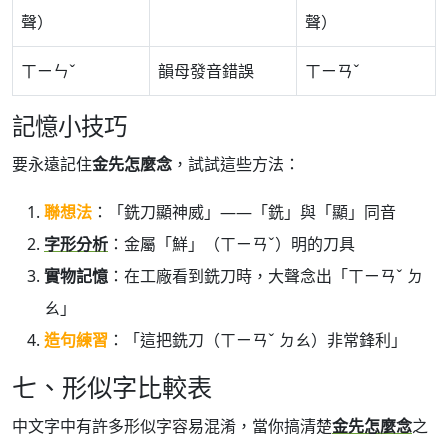
聲）
聲）
ㄒㄧㄣˇ
韻母發音錯誤
ㄒㄧㄢˇ
記憶小技巧
要永遠記住
金先怎麼念
，試試這些方法：
聯想法
：「銑刀顯神威」——「銑」與「顯」同音
字形分析
：金屬「鮮」（ㄒㄧㄢˇ）明的刀具
實物記憶
：在工廠看到銑刀時，大聲念出「ㄒㄧㄢˇ ㄉ
ㄠ」
造句練習
：「這把銑刀（ㄒㄧㄢˇ ㄉㄠ）非常鋒利」
七、形似字比較表
中文字中有許多形似字容易混淆，當你搞清楚
金先怎麼念
之