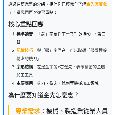
透過這篇完整的介紹，相信你已經完全了解
金先怎麼念
了。讓我們再次複習重點：
核心重點回顧
標準讀音
：「銑」字念作
ㄒㄧㄢˇ（xiǎn）
，第三
聲
記憶技巧
：與「顯」字同音，可以聯想「顯微鏡般
精密的銑刀」
字形結構
：左邊金字旁+右邊先，表示精密的金屬
加工工具
主要應用
：銑刀、銑床、銑削等機械加工領域
為什麼要知道金先怎麼念？
專業需求
：機械、製造業從業人員