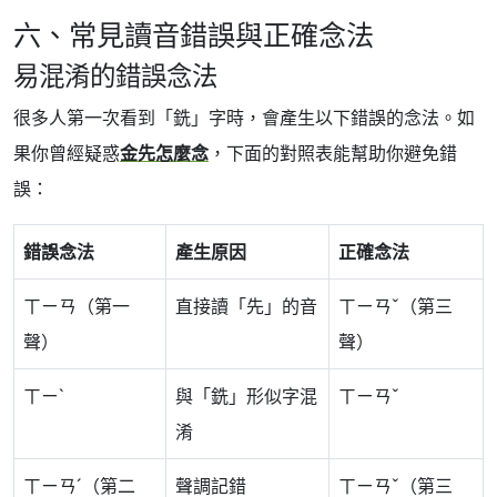
六、常見讀音錯誤與正確念法
易混淆的錯誤念法
很多人第一次看到「銑」字時，會產生以下錯誤的念法。如
果你曾經疑惑
金先怎麼念
，下面的對照表能幫助你避免錯
誤：
錯誤念法
產生原因
正確念法
ㄒㄧㄢ（第一
直接讀「先」的音
ㄒㄧㄢˇ（第三
聲）
聲）
ㄒㄧˋ
與「銑」形似字混
ㄒㄧㄢˇ
淆
ㄒㄧㄢˊ（第二
聲調記錯
ㄒㄧㄢˇ（第三