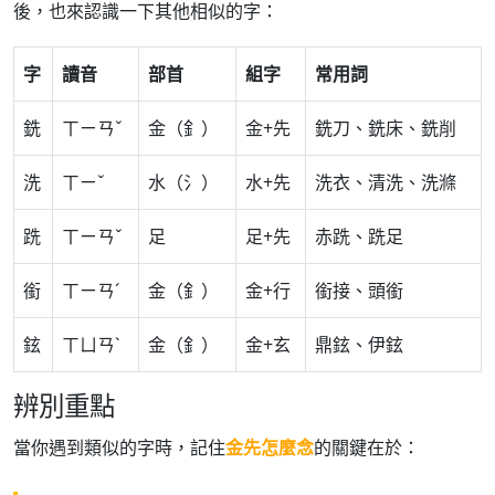
後，也來認識一下其他相似的字：
字
讀音
部首
組字
常用詞
銑
ㄒㄧㄢˇ
金（釒）
金+先
銑刀、銑床、銑削
洗
ㄒㄧˇ
水（氵）
水+先
洗衣、清洗、洗滌
跣
ㄒㄧㄢˇ
足
足+先
赤跣、跣足
銜
ㄒㄧㄢˊ
金（釒）
金+行
銜接、頭銜
鉉
ㄒㄩㄢˋ
金（釒）
金+玄
鼎鉉、伊鉉
辨別重點
當你遇到類似的字時，記住
金先怎麼念
的關鍵在於：