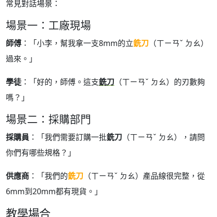
常見對話場景：
場景一：工廠現場
師傅
：「小李，幫我拿一支8mm的立
銑刀
（ㄒㄧㄢˇ ㄉㄠ）
過來。」
學徒
：「好的，師傅。這支
銑刀
（ㄒㄧㄢˇ ㄉㄠ）的刃數夠
嗎？」
場景二：採購部門
採購員
：「我們需要訂購一批
銑刀
（ㄒㄧㄢˇ ㄉㄠ），請問
你們有哪些規格？」
供應商
：「我們的
銑刀
（ㄒㄧㄢˇ ㄉㄠ）產品線很完整，從
6mm到20mm都有現貨。」
教學場合