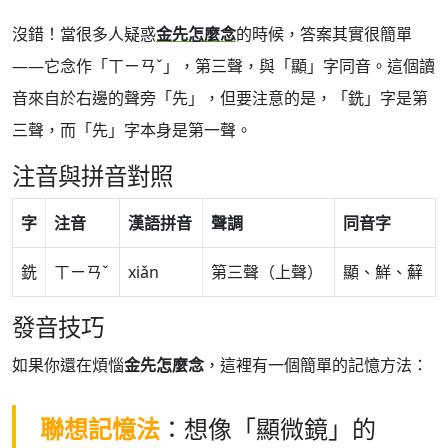
沒錯！當很多人疑惑
金先怎麼念
的時候，答案其實很簡單
——它念作「ㄒㄧㄢˇ」，第三聲，與「顯」字同音。這個讀
音來自於右邊的聲旁「先」，但要注意的是，「銑」字是第
三聲，而「先」字本身是第一聲。
注音與拼音對照
字
注音
漢語拼音
聲調
同音字
銑
ㄒㄧㄢˇ
xiǎn
第三聲（上聲）
顯、鮮、蘚
發音技巧
如果你還在煩惱
金先怎麼念
，這裡有一個簡單的記憶方法：
聯想記憶法
：想像「顯微鏡」的