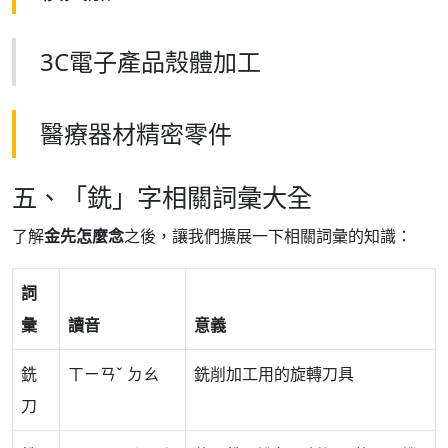
3C電子產品殼體加工
醫療器材精密零件
五、「銑」字相關詞彙大全
了解
金先怎麼念
之後，讓我們擴展一下相關詞彙的知識：
詞
彙
讀音
意義
銑
ㄒㄧㄢˇ ㄉㄠ
銑削加工用的旋轉刀具
刀