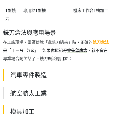
T型銑
專用於T型槽
機床工作台T槽加工
刀
銑刀念法與應用場景
在工廠現場，當師傅說「拿銑刀過來」時，正確的
銑刀念法
是「ㄒㄧㄢˇ ㄉㄠ」。如果你還記得
金先怎麼念
，就不會在
專業場合鬧笑話了。銑刀廣泛應用於：
汽車零件製造
航空航太工業
模具加工