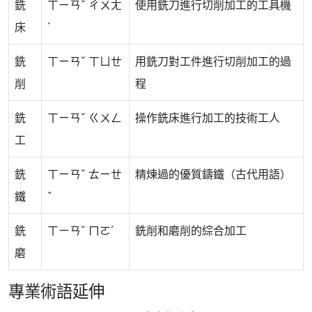
銑
ㄒㄧㄢˇ ㄔㄨㄤ
使用銑刀進行切削加工的工具機
床
ˊ
銑
ㄒㄧㄢˇ ㄒㄩㄝ
用銑刀對工件進行切削加工的過
削
程
銑
ㄒㄧㄢˇ ㄍㄨㄥ
操作銑床進行加工的技術工人
工
銑
ㄒㄧㄢˇ ㄊㄧㄝ
精煉過的優質鑄鐵（古代用語）
鐵
ˇ
銑
ㄒㄧㄢˇ ㄇㄛˊ
銑削和磨削的綜合加工
磨
專業術語延伸