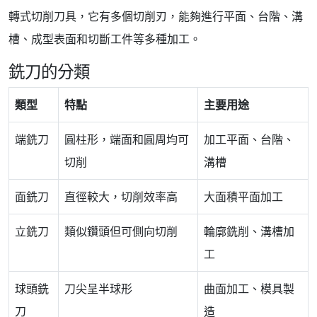
轉式切削刀具，它有多個切削刃，能夠進行平面、台階、溝
槽、成型表面和切斷工件等多種加工。
銑刀的分類
類型
特點
主要用途
端銑刀
圓柱形，端面和圓周均可
加工平面、台階、
切削
溝槽
面銑刀
直徑較大，切削效率高
大面積平面加工
立銑刀
類似鑽頭但可側向切削
輪廓銑削、溝槽加
工
球頭銑
刀尖呈半球形
曲面加工、模具製
刀
造