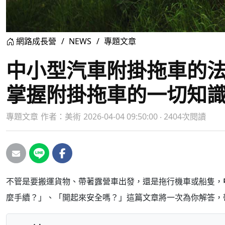
網路成長營
NEWS
專題文章
中小型汽車附掛拖車的
掌握附掛拖車的一切知
專題文章
作者：
美術
2026-04-04 09:50:00 ‧ 2404次閱讀
不管是要搬運貨物、帶著露營車出發，還是拖行機車或船隻，
麼手續？」、「開起來安全嗎？」這篇文章將一次為你解答，