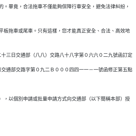
的。畢竟，合法拖車不僅能夠保障行車安全，避免法律糾紛，
平板拖車或尾車。只有這樣，您才能真正安全、合法、高效地
二十三日交通部（八八）交路八十八字第０六六０二九號函訂定
日交通部交路字第０九二Ｂ０００四四一一－一號函修正第五點
），以個別申請或批量申請方式向交通部（以下簡稱本部）授