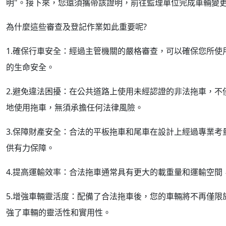
明"。接下來，您還須攜帶該證明，前往監理單位完成車輛變
為什麼這些審查及登記作業如此重要呢?
1.確保行車安全：經過主管機關的嚴格審查，可以確保您所
的生命安全。
2.避免違法困擾：在公共道路上使用未經認證的非法拖車，
地使用拖車，無須承擔任何法律風險。
3.保障財產安全：合法的平板拖車和尾車在設計上經過專業
供有力保障。
4.提高運輸效率：合法拖車通常具有更大的載重量和運輸空
5.增強車輛靈活度：配備了合法拖車後，您的車輛將不再僅
強了車輛的靈活性和實用性。