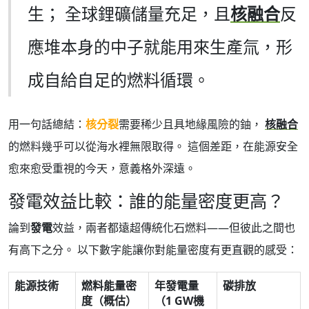
生； 全球鋰礦儲量充足，且
核融合
反
應堆本身的中子就能用來生產氚，形
成自給自足的燃料循環。
用一句話總結：
核分裂
需要稀少且具地緣風險的鈾，
核融合
的燃料幾乎可以從海水裡無限取得。 這個差距，在能源安全
愈來愈受重視的今天，意義格外深遠。
發電效益比較：誰的能量密度更高？
論到
發電
效益，兩者都遠超傳統化石燃料——但彼此之間也
有高下之分。 以下數字能讓你對能量密度有更直觀的感受：
能源技術
燃料能量密
年發電量
碳排放
度（概估）
（1 GW機