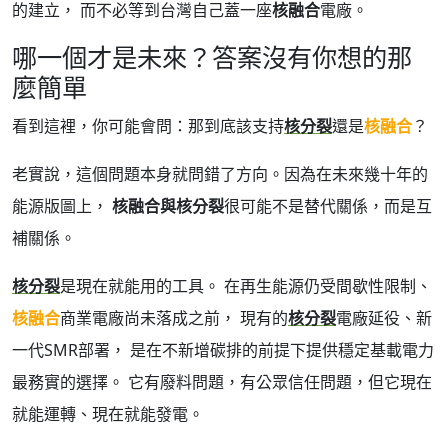
的建立， 而不必等到台灣自己蓋一座
核融合
電廠。
哪一個才是未來？答案沒有你想的那
麼簡單
看到這裡，你可能會問：那到底該支持
核分裂
還是
核融合
？
老實說，這個問題本身就問錯了方向。因為在未來幾十年的
能源版圖上，
核融合與核分裂
很可能不是替代關係，而是互
補關係。
核分裂
是現在就能用的工具。 在再生能源仍受間歇性限制、
核融合
商業電廠尚未落成之前， 現有的
核分裂
電廠延役、新
一代SMR部署， 是在不新增碳排的前提下提供穩定基載電力
最務實的選擇。 它有廢料問題，有公眾信任問題，但它現在
就能運轉、現在就能發電。