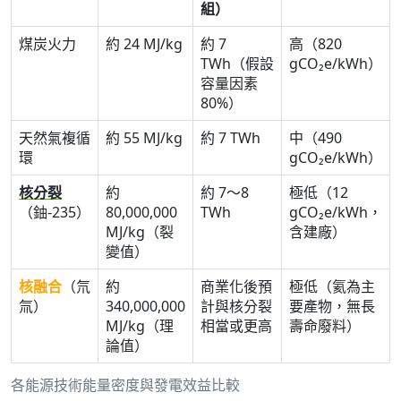
組）
煤炭火力
約 24 MJ/kg
約 7
高（820
TWh（假設
gCO₂e/kWh）
容量因素
80%）
天然氣複循
約 55 MJ/kg
約 7 TWh
中（490
環
gCO₂e/kWh）
核分裂
約
約 7～8
極低（12
（鈾-235）
80,000,000
TWh
gCO₂e/kWh，
MJ/kg（裂
含建廠）
變值）
核融合
（氘
約
商業化後預
極低（氦為主
氚）
340,000,000
計與核分裂
要產物，無長
MJ/kg（理
相當或更高
壽命廢料）
論值）
各能源技術能量密度與發電效益比較