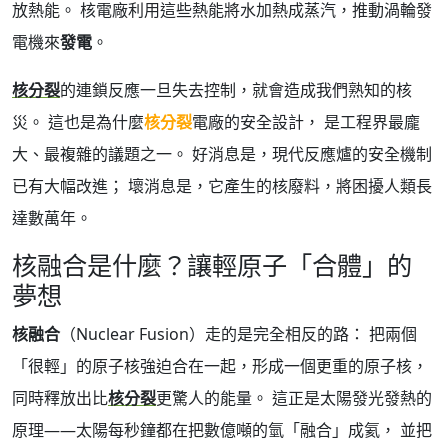
放熱能。 核電廠利用這些熱能將水加熱成蒸汽，推動渦輪發
電機來
發電
。
核分裂
的連鎖反應一旦失去控制，就會造成我們熟知的核
災。 這也是為什麼
核分裂
電廠的安全設計， 是工程界最龐
大、最複雜的議題之一。 好消息是，現代反應爐的安全機制
已有大幅改進； 壞消息是，它產生的核廢料，將困擾人類長
達數萬年。
核融合是什麼？讓輕原子「合體」的
夢想
核融合
（Nuclear Fusion）走的是完全相反的路： 把兩個
「很輕」的原子核強迫合在一起，形成一個更重的原子核，
同時釋放出比
核分裂
更驚人的能量。 這正是太陽發光發熱的
原理——太陽每秒鐘都在把數億噸的氫「融合」成氦， 並把