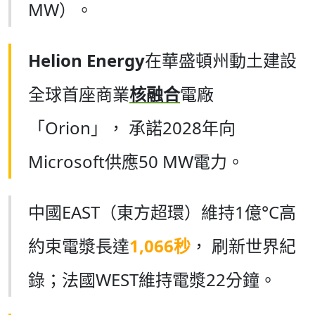
MW）。
Helion Energy
在華盛頓州動土建設
全球首座商業
核融合
電廠
「Orion」， 承諾2028年向
Microsoft供應50 MW電力。
中國EAST（東方超環）維持1億°C高
約束電漿長達
1,066秒
， 刷新世界紀
錄；法國WEST維持電漿22分鐘。