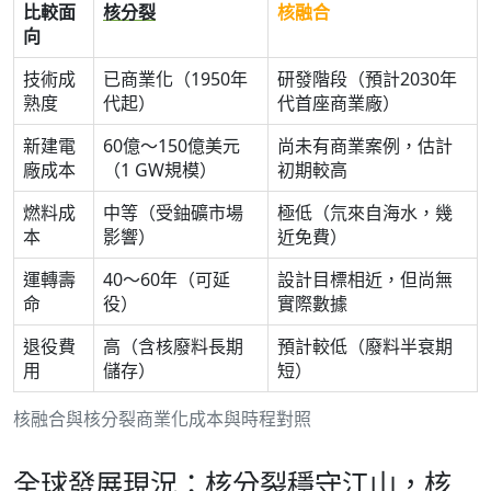
比較面
核分裂
核融合
向
技術成
已商業化（1950年
研發階段（預計2030年
熟度
代起）
代首座商業廠）
新建電
60億～150億美元
尚未有商業案例，估計
廠成本
（1 GW規模）
初期較高
燃料成
中等（受鈾礦市場
極低（氘來自海水，幾
本
影響）
近免費）
運轉壽
40～60年（可延
設計目標相近，但尚無
命
役）
實際數據
退役費
高（含核廢料長期
預計較低（廢料半衰期
用
儲存）
短）
核融合與核分裂商業化成本與時程對照
全球發展現況：核分裂穩守江山，核