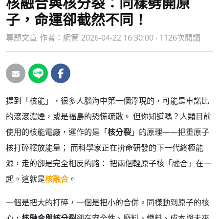
核融合與核分裂：同樣劈開原
子，命運卻截然不同！
專題文章
作者：
網管
2026-04-22 16:30:00 ‧ 1126次閱讀
提到「核能」，很多人腦海中第一個浮現的，可能是車諾比
的滾滾濃煙，或是福島的恐慌疏散。 但你知道嗎？人類目前
使用的核能電廠，運作的是「
核分裂
」的原理——把重原子
核打碎釋放能量； 而科學家正在拚命研發的下一代終極能
源，走的卻是完全相反的路： 把兩個輕原子核「融合」在一
起。這就是
核融合
。
一個是把大的打碎，一個是把小的合併。同樣動到原子的核
心，
核融合與核分裂
卻在安全性、廢料、燃料、成本與未來