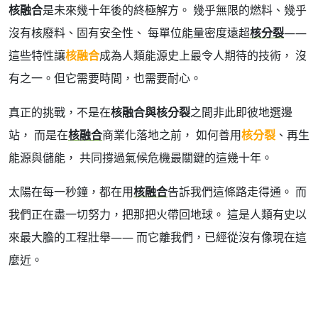
核融合
是未來幾十年後的終極解方。 幾乎無限的燃料、幾乎
沒有核廢料、固有安全性、 每單位能量密度遠超
核分裂
——
這些特性讓
核融合
成為人類能源史上最令人期待的技術， 沒
有之一。但它需要時間，也需要耐心。
真正的挑戰，不是在
核融合與核分裂
之間非此即彼地選邊
站， 而是在
核融合
商業化落地之前， 如何善用
核分裂
、再生
能源與儲能， 共同撐過氣候危機最關鍵的這幾十年。
太陽在每一秒鐘，都在用
核融合
告訴我們這條路走得通。 而
我們正在盡一切努力，把那把火帶回地球。 這是人類有史以
來最大膽的工程壯舉—— 而它離我們，已經從沒有像現在這
麼近。