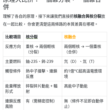
併
理解了各自的原理，接下來讓我們直接把
核融合與核分裂
放
在一起比較， 你會更清楚這兩條路的本質差異在哪裡。
比較項目
核分裂
核融合
反應方向
重核 → 兩個輕核
兩個輕核 → 一個重核
（分裂）
（合併）
主要燃料
鈾-235、鈽-239
氘（D）、氚（T）
觸發條件
熱中子撞擊、連鎖
約1億°C超高溫電漿環
反應
境
能量釋放
碎裂碎片動能 + 輻
高能中子動能
形式
射
連鎖反應
有（需精密控制）
無（條件不足即自動停
風險
止）