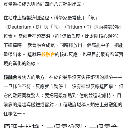
質量轉換成光與熱向四面八方輻射出去。
在地球上複製這個過程，科學家最常使用「氘」
（Deuterium，D）與「氚」（Tritium，T）這兩種氫的同
位素。 當兩者在超高溫（約1億攝氏度，比太陽核心還熱）
下碰撞時， 就會融合成氦，同時釋放出一個高能中子，把能
量帶出來。 這就是
核融合
的核心反應，也是目前最有希望實
現商業化的路線。
核融合
最誘人的地方，在於它幾乎沒有失控熔毀的風險——
一旦條件不符，反應就自動停止，沒有連鎖反應這回事。 但
它的難題同樣驚人：要把電漿加熱到1億度並穩定維持， 目
前靠的是超導磁鐵或雷射，工程難度堪稱人類史上最艱鉅的
任務之一。
原理大比拚：一個靠分裂，一個靠合