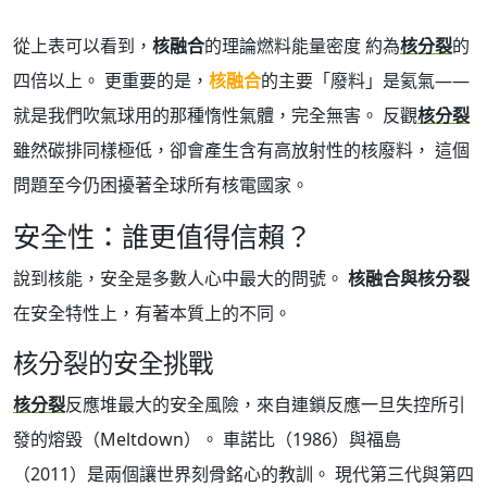
從上表可以看到，
核融合
的理論燃料能量密度 約為
核分裂
的
四倍以上。 更重要的是，
核融合
的主要「廢料」是氦氣——
就是我們吹氣球用的那種惰性氣體，完全無害。 反觀
核分裂
雖然碳排同樣極低，卻會產生含有高放射性的核廢料， 這個
問題至今仍困擾著全球所有核電國家。
安全性：誰更值得信賴？
說到核能，安全是多數人心中最大的問號。
核融合與核分裂
在安全特性上，有著本質上的不同。
核分裂的安全挑戰
核分裂
反應堆最大的安全風險，來自連鎖反應一旦失控所引
發的熔毀（Meltdown）。 車諾比（1986）與福島
（2011）是兩個讓世界刻骨銘心的教訓。 現代第三代與第四