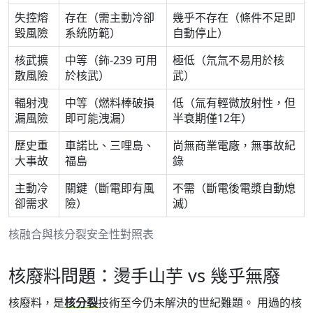
失控熔
存在（需主動冷卻
幾乎不存在（條件不足即
毀風險
系統防範）
自動停止）
核武擴
中等（鈽-239 可用
極低（氘氚不易用於核
散風險
於核武）
武）
輻射洩
中等（燃料棒破損
低（氚有輕微放射性，但
漏風險
即可能洩漏）
半衰期僅12年）
歷史重
車諾比、三哩島、
尚無商業電廠，無事故紀
大事故
福島
錄
主動冷
關鍵（斷電即有風
不需（斷電後電漿自動熄
卻需求
險）
滅）
核融合與核分裂安全性對照表
核廢料問題：燙手山芋 vs 幾乎無廢
核廢料，是
核分裂
技術至今仍未解決的世紀難題。 用過的核