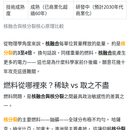
技術成熟
成熟（已商業化超
研發中（預計2030年代
度
過60年）
商業化）
核融合與核分裂核心原理比較
從物理學角度來說，
核融合
每單位質量釋放的能量， 約是
核
分裂
的
3至4倍
。 換句話說，同樣重量的燃料，
核融合
能產生
更多的電力—— 這也是為什麼科學家前仆後繼，願意花幾十
年攻克這道難關。
燃料從哪裡來？稀缺 vs 取之不盡
燃料問題，是
核融合與核分裂
之間最具政治敏感性的差異之
一。
核分裂
的主要燃料——鈾礦——全球分布極不均勻。 哈薩
克、納米比亞、加拿大、澳洲是主要產地， 這讓仰賴
核分裂