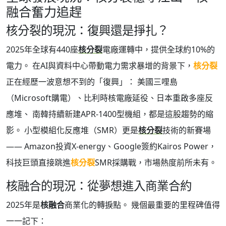
融合奮力追趕
核分裂的現況：復興還是掙扎？
2025年全球有440座
核分裂
電廠運轉中，提供全球約10%的
電力。 在AI與資料中心帶動電力需求暴增的背景下，
核分裂
正在經歷一波意想不到的「復興」： 美國三哩島
（Microsoft購電）、比利時核電廠延役、日本重啟多座反
應堆、 南韓持續新建APR-1400型機組，都是這股趨勢的縮
影。 小型模組化反應堆（SMR）更是
核分裂
技術的新賽場
—— Amazon投資X-energy、Google簽約Kairos Power，
科技巨頭直接跳進
核分裂
SMR採購戰，市場熱度前所未有。
核融合的現況：從夢想進入商業合約
2025年是
核融合
商業化的轉捩點。 幾個最重要的里程碑值得
一一記下：