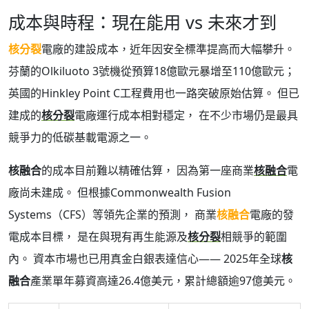
成本與時程：現在能用 vs 未來才到
核分裂
電廠的建設成本，近年因安全標準提高而大幅攀升。
芬蘭的Olkiluoto 3號機從預算18億歐元暴增至110億歐元；
英國的Hinkley Point C工程費用也一路突破原始估算。 但已
建成的
核分裂
電廠運行成本相對穩定， 在不少市場仍是最具
競爭力的低碳基載電源之一。
核融合
的成本目前難以精確估算， 因為第一座商業
核融合
電
廠尚未建成。 但根據Commonwealth Fusion
Systems（CFS）等領先企業的預測， 商業
核融合
電廠的發
電成本目標， 是在與現有再生能源及
核分裂
相競爭的範圍
內。 資本市場也已用真金白銀表達信心—— 2025年全球
核
融合
產業單年募資高達26.4億美元，累計總額逾97億美元。