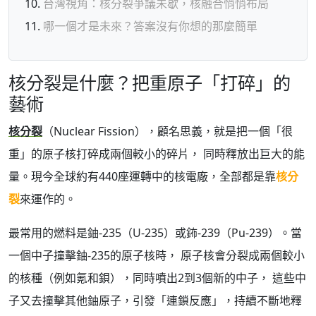
台灣視角：核分裂爭議未歇，核融合悄悄布局
哪一個才是未來？答案沒有你想的那麼簡單
核分裂是什麼？把重原子「打碎」的
藝術
核分裂
（Nuclear Fission），顧名思義，就是把一個「很
重」的原子核打碎成兩個較小的碎片， 同時釋放出巨大的能
量。現今全球約有440座運轉中的核電廠，全部都是靠
核分
裂
來運作的。
最常用的燃料是鈾-235（U-235）或鈽-239（Pu-239）。當
一個中子撞擊鈾-235的原子核時， 原子核會分裂成兩個較小
的核種（例如氪和鋇），同時噴出2到3個新的中子， 這些中
子又去撞擊其他鈾原子，引發「連鎖反應」，持續不斷地釋