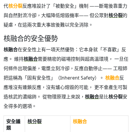
代
核分裂
反應堆設計了「被動安全」機制 ——斷電後靠重力
與自然對流冷卻，大幅降低熔毀機率—— 但公眾對
核分裂
的
疑慮，在這兩次重大事故後難以完全消除。
核融合的安全優勢
核融合
在安全性上有一項天然優勢：它本身就「不喜歡」反
應。 維持
核融合
需要精密的磁場控制與超高溫環境， 一旦任
何條件出現偏差，電漿立刻冷卻，反應自動停止—— 工程師
把這稱為「固有安全性」（Inherent Safety）。
核融合
反
應堆沒有連鎖反應，沒有爐心熔毀的可能， 更不會產生可製
造核武的濃縮鈽。 從物理原理上來說，
核融合
是比
核分裂
安
全得多的選項。
安全議
核分裂
核融合
題