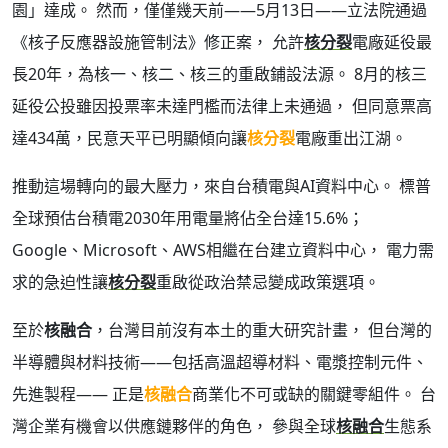
園」達成。 然而，僅僅幾天前——5月13日——立法院通過
《核子反應器設施管制法》修正案， 允許
核分裂
電廠延役最
長20年，為核一、核二、核三的重啟鋪設法源。 8月的核三
延役公投雖因投票率未達門檻而法律上未通過， 但同意票高
達434萬，民意天平已明顯傾向讓
核分裂
電廠重出江湖。
推動這場轉向的最大壓力，來自台積電與AI資料中心。 標普
全球預估台積電2030年用電量將佔全台達15.6%；
Google、Microsoft、AWS相繼在台建立資料中心， 電力需
求的急迫性讓
核分裂
重啟從政治禁忌變成政策選項。
至於
核融合
，台灣目前沒有本土的重大研究計畫， 但台灣的
半導體與材料技術——包括高溫超導材料、電漿控制元件、
先進製程—— 正是
核融合
商業化不可或缺的關鍵零組件。 台
灣企業有機會以供應鏈夥伴的角色， 參與全球
核融合
生態系