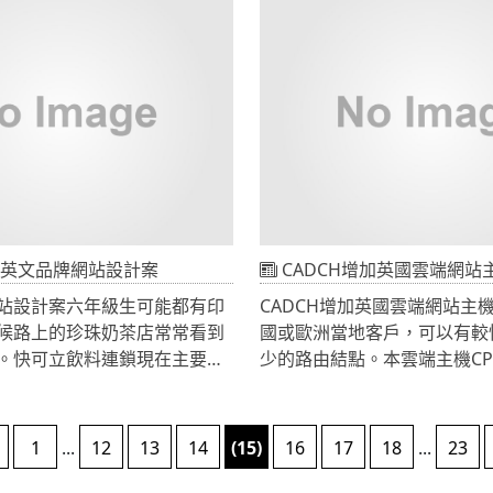
站設計公司設計網站系統，應用在
Media Query。本設計案同
使用網站帳號權限區隔，提供
javascript與CSS3標籤min-wid
存取之人資帳號，各別帳號可以
width來判斷使用者的視窗
，同一筆資料編輯中，其他用
max-device-width標籤
狀態，只能讀取無法編輯，待
其他人資帳號方可編輯。
方式偵測資料狀態，最大權限管理
時線上用戶，用戶編輯中雖然
狀態，但是最大管理員可以進
執行解鎖後，原編輯人亦無法
英文品牌網站設計案
CADCH增加英國雲端網站主機服務，針對英國或歐洲當地客戶，可以
新讀取資料方可進行編輯動
站設計案六年級生可能都有印
CADCH增加英國雲端網站主
候路上的珍珠奶茶店常常看到
國或歐洲當地客戶，可以有較
。快可立飲料連鎖現在主要的
少的路由結點。本雲端主機C
，日本、韓國、美國、東南
Intel(R) Xeon(R) CPU E5-2
網站是目前國際化公司最重要
碟，使用最新CentOS 7軟體
我們非常珍惜這難得的網站設
制，提供最佳的硬碟讀寫速度
1
...
12
13
14
(15)
16
17
18
...
23
也依據目前的營運方向規劃成
變式控制，IO提供1000 Ops
公司相同的style設計，但是
在動態網站服務可以讓PHP