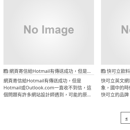
我們從旁協助，往後的一整年將由CADCH網
CADCH網
站設計公司協助維運。
雲端主機上，
多達20組可
管理人資資料
戶會呈現鎖定
資料存檔後，
利用AJAX
員可以得知即
資料呈現鎖定
行解鎖動作，
網頁寄信給Hotmail有傳送成功，但是Hotmail或Outlook.com一直收不到信
快可立飲料
存檔，需要重
網頁寄信給Hotmail有傳送成功，但是
快可立英文網
作。
Hotmail或Outlook.com一直收不到信，這
象，國中的時
個問題有許多網站設計師遇到，可能的原因
快可立的品牌
很多，我們整理出一些對策提供參考。
市場都在海外
亞，成立英文
的工作之一。
«
計提案機會，
跟韓國、日本分