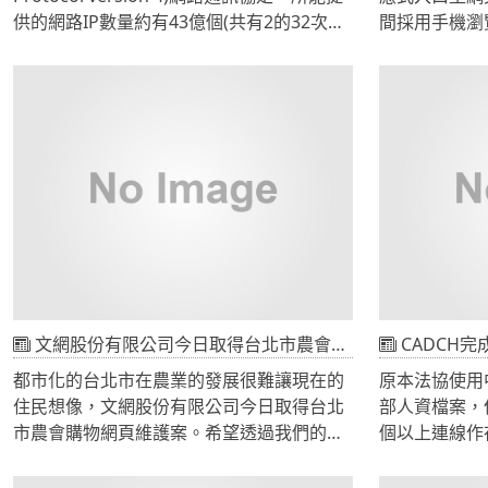
供的網路IP數量約有43億個(共有2的32次方
間採用手機瀏
=4,294,967,296個IP位址)，當面臨發放枯竭
斷，當手機上
的窘境時，唯有導入使用新一代IPv6網路通
外，還針對手
訊協定才能提供未來足夠的網路位址。
用RWD響應
據瀏覽器寬度
種寬度的數據
順序、處理sc
件，使網站內
相適應，以取
文網股份有限公司今日取得台北市農會購物網頁維護案
CADCH
都市化的台北市在農業的發展很難讓現在的
原本法協使用
住民想像，文網股份有限公司今日取得台北
部人資檔案，
市農會購物網頁維護案。希望透過我們的協
個以上連線作
助，能讓農會可以將台北市內的農產品行銷
瀏覽器暫存問
於網路上。本次案件系統由農會自行開發，
時存檔同步問