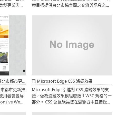
美髮專業店為
案目標提供台北市協會間之交流與訊息之公
消費者服務，
告，設計以嚴謹W3C規範，外加jQuery應
龍店服務。 公
用，不使用FLASH或是其他行動裝置不支援
利、澳洲、日
的技術。導入商圈組織及店家座標定位及新
灣等許多優秀
聞管理功能，將所有協會的新聞標示於地圖
產品、器材、
上，網友可以在地圖上直接連結該商圈組織
、器材、技術
及特色店家新聞，讓民眾更方便取得各商圈
內外技術講師合
資訊。有別於傳統政府機官網頁設計概念，
剪髮資訊及教
網站以自適應方式設計，同時為電腦、手
機、平板設計CSS樣式框架，提高民眾使用
意願。
推動中心網頁製作案
Microsoft Edge CSS 濾鏡效果
北市都市更新推
Microsoft Edge 引進對 CSS 濾鏡效果的支
使用者裝置解
援，做為濾鏡效果模組層級 1 W3C 規格的一
sive Web
部分。 CSS 濾鏡能讓您在瀏覽器中直接操縱
ss版型，完全客製
圖形，與 Adobe Photoshop 這類應用程式
導入CSS
的使用方式類似。