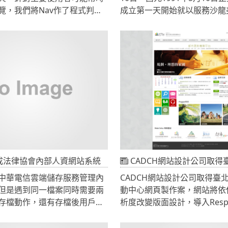
覽，我們將Nav作了程式判
成立第一天開始就以服務沙龍
滑時除了主選單變成絕對定位
宗旨，沒有門市部，不對一般
機縮小間距。本網站設計案使
只為專業美髮設計師、美髮沙
式設計，網站中的自適應是指跟
司代理許多國際品牌如：義大
像素作相對應之處理，根據三
本、韓國、新加坡、美國與台
特徵自動調整處理方法、顯示
產品、新技術、新科技的美髮
ript參數、邊界條件與約束條
技術，並不定時舉辦最新產品
容展示的分佈特徵、結構特徵
的發表或說明會。 定期與國
得最佳的顯示效果。提案二
作、並引進全世界最新的美髮
育課程。
完成法律協會內部人資網站系統
CADCH網站設計公司取得臺北市都市更新
中華電信雲端儲存服務管理內
CADCH網站設計公司取得臺
但是遇到同一檔案同時需要兩
動中心網頁製作案，網站將依
存檔動作，還有存檔後用戶端
析度改變版面設計，導入Respon
題造成檔案未更新，與多人即
Design，非使用wordpre
題。
化成XOOPS使用之佈景，佈景