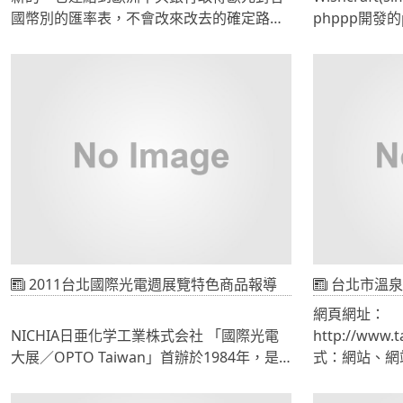
國幣別的匯率表，不會改來改去的確定路徑
phppp開發的
如下
跟官網中的pro
http://www.ecb.int/stats/eurofxref/eurofxref-
增加了一個Table
daily.xml
的使用者是無
但是由XML中無法取得歐元對台幣的匯率，
如果已經有安裝p
因為歐洲中央銀行沒有將新台幣列入。
直接覆蓋升級
我們修改\Your
中增加profile
Website\administrator\components\com virtuemart\clas
我們翻譯的正
方法有許多種 將TWD變數寫死進cache中 將
http://www.x
整個XML寫成固定表並指向此表 自己寫一支
php去CURL銀行提供的即時匯率並輸出給
convertECB.php讀取 寫信給台灣銀行，請
他們提供XML服務(如果有誰成功說服台銀請
2011台北國際光電週展覽特色商品報導
台北市溫泉
告訴我喔)
網頁網址：
NICHIA日亜化学工業株式会社 「國際光電
http://www.tai
大展／OPTO Taiwan」首辦於1984年，是
式：網站、網站動
台灣光機電產業的年度盛會及行銷舞台。本
Flash、Htm
展以光電科技為核心，整合半導體、電子、
Server 由財團法人中衛發展中心與台北市溫