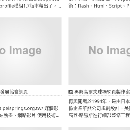
profile模組1.7版本釋出了，
術：Flash、Html、Script、P
file1.6版本中的資料庫比對，
script JBT was established in 1996, and
"profile validation"故一般
started to Design, develop
法直接覆蓋升級的，
the Brake System since then
rofile1.6版本的使用者希望
products include Calipers, P
，需要在覆蓋後手動在資料庫
Adapters, Brake Lines, and 
 validation資料表。
JBT brake systems have been
ses\currency\convertECB.php
體中文版下載位置如下：
Europe and America for ove
oops.org.tw/uploads/xoops2.5 profile 1.70.zip
countries. Website design
統網頁使用合法授權的動畫模
應用、Flash動畫、Html框架排
Script程式、php程式．．
發展協會網頁
再興高爾夫球場網頁製作案
再興開場於1994年，是由日
peisprings.org.tw/ 媒體形
係企業華熊公司規劃設計，美
畫、網路影片 使用技術：
高登‧路易斯進行細部整修工
l、Script、Php、Wmv、Proxy
梯起算全長7,112碼，標準桿
青山、綠草、大樹、奇石、湖