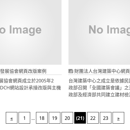
劃的溫泉協會官方網頁，介紹
自然資產、在這裡完美的結合
史、溫泉觀光景點以及台北市
一位在此打球者提供最佳的視
會員溫泉飯店新聞訊息。本網
樂趣。
h動畫、Html框架排版、Java
式、php程式、wmv格式網路影片
再興球場開場於 1994年，
，本網頁特別處在網路影片播
台關係企業華熊公司規劃設計
片經過第三方主機Proxy傳
計師高登‧路易斯進行細部整
廉的網路頻寬成本。
從藍梯起算全長7,112碼，標
光、青山、綠草、大樹、奇石
無價自然資產、在這裡完美的
發展協會網頁改版案例
財團法人台灣建築中心網頁
為每一位在此打球者提供最佳
協會網頁成立於2005年2
台灣建築中心之成立是依據民
揮桿樂趣。
ADCH網站設計承接改版與主機
政部召開「全國建築會議」之
政部及經濟部共同建立建材檢
設計師巧妙地運用原始山坡地
PS2.5.0免費架站軟體架設，
制度，以落實建築檢測與認證
不同程度的球友設計出具有桃
rnel核心程式後上線運作。
並依民國八十四年公佈之「內
的球道；此外，整體球道配置
ry與Flash交互使用，在IE6、
所組織條例」載明：「輔導民
感，以及每一洞獨立性與安全
«
1
...
18
19
20
(21)
22
23
»
E9與FireFox瀏覽器中可以正常
關檢驗、測試及具自償性、技
非常周到。由於球道基地充足
美術部份導入材質與漸層色底
等業務之專責機構」，因此財