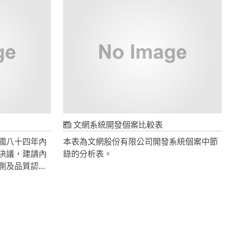
在一起，為每
內容請參活動網頁)。 今年度工作營活動是
野享受和揮桿
以「跨越心設計」為主題，強調跨領域思維
整合、跨設計議題探討，創造臺北未來設計
之都發展方向，以下簡要說明本活動特色：
是由日本熊谷組在
跨領域思維整合：邀請都市發展、建築、室
，美國球場設
內設計、品牌形象策略、工業設計等不同設
修工程，十八洞
計領域專家及設計師共同參與本活動，將跨
準桿72桿。陽
領域創新設計思維流融合起來。 跨設計議題
、湖景等無數
探討：針對國際設計之都發展趨勢，規劃
結合在一起，
「零碳設計、UD環境設計、人文生活設計」
文網系統開發個案比較表
的視野享受和
等講座，讓學員們深入瞭解國際對各個設計
國八十四年內
本表為文網股份有限公司開發系統個案中節
發展趨勢。 工作營小組成果展示：本活動以
決議，建請內
錄的分析表。
小組進行設計之都設計提案，並選擇各組最
測及品質認證
自然地形，對
佳設計之都概念作品，將於10月份「2011臺
機制。
戰性和趣味性
北設計博覽會」展出，讓世界設計師感受臺
政部建築研究
的平衡與美
北成為設計之都能量。 全程參與者將可獲得
間成立建築相
性，都考慮得
「臺北市政府產業發展局」辦授證書。 活動
術性、服務性
，再興球場的
時間：6月3日（五）、6月10日（五）、6月
團法人台灣建