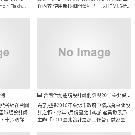
hp、Flash
作內容 使用新技術開發程式，以HTML5標
準開發系統並界接各網頁API。
 and produce
需要會直接編寫網站語法，透過圖形化軟體
.JBT
作網站者不恰當。
ads, Discs,
專職於前端開發，不需要負責後端程式。 工
so on.Now,
作時間 週休二日。 工作地點 台北市市府捷
 sold in Asia,
運站附近、桃園縣平鎮市公所附近 前往
r 10
>>104人力銀行 職缺 前往>>518人力銀行 職
 by CADCH.本系
缺
版製作，網頁
版、Java
等技術。
例
台創活動邀請設計師們參與2011臺北設計之都工作營
本熊谷組在台關
為了迎接2016年臺北市政府申請成為臺北設
國球場設計師
計之都，今年6月份臺北市政府產業發展局
程，十八洞從藍
主辦「2011臺北設計之都工作營」做為臺北
72桿。陽光、
設計之都前導性設計推廣活動，謹在此誠摯
景等無數無價
邀請各位設計師們共同參與本活動(詳細活動