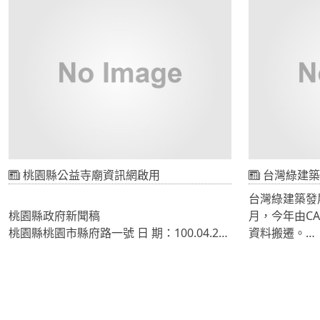
光學、精密機械等關聯領域；完整展出光電
泉發展協會策
應用產業之材料、元/組件、應用產品、生產
新北投溫泉歷
設備、廠務設施及軟硬體技術。
溫泉發展協會
今年的展覽在南港展覽館1樓與4樓展出，不
頁應用、Flas
只有台灣廠商，外商與中國都有許多廠商參
Script程
展。因為參展的廠商超過100家，CHCCD以
檔．．等技術
走馬看花的方式為各位介紹特色商品。
放處理，網路影
遞可達成更低
桃園縣公益寺廟資訊網啟用
台灣綠建築
台灣綠建築發展
桃園縣政府新聞稿
月，今年由C
桃園縣桃園市縣府路一號 日 期：100.04.21
資料搬遷。
網址： http://www.tycgtemple.kip.tw/
網頁使用XOO
新聞連絡人：陳怡親
修改佈景跟ke
電話：（03）3320305
UI使用jQue
府內： 6201-6205
IE7、IE8、I
顯示。 本案