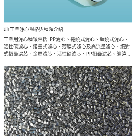
工業濾心規格與種類介紹
工業用濾心種類包括: PP濾心、捲繞式濾心、纏繞式濾心、
活性碳濾心、摺疊式濾心、薄膜式濾心及高流量濾心、絕對
式摺疊濾芯、金屬濾芯、活性碳濾芯、PP摺疊濾芯、纏繞式
濾芯、濾袋，每種濾芯使用不同過濾材料，確保各種工業流
體在製程中化學相容性需求。