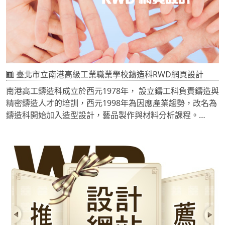
臺北市立南港高級工業職業學校鑄造科RWD網頁設計
南港高工鑄造科成立於西元1978年， 設立鑄工科負責鑄造與
精密鑄造人才的培訓，西元1998年為因應產業趨勢，改名為
鑄造科開始加入造型設計，藝品製作與材料分析課程。
鑄造科教師經歷完整豐富 ，鑄造科師資共有八位教師及一位
技士 ，老師對於專業學能與學生輔導深具熱誠與愛。