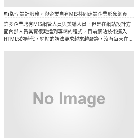
版型設計服務，與企業自有MIS共同建設企業形象網頁
許多企業聘有MIS網管人員與美編人員，但是在網站設計方
面內部人員其實很難達到專精的程式，目前網站技術邁入
HTML5的時代，網站的語法要求越來越嚴謹，沒有每天在學
習網站技術的設計師很難達到專業的水準。 CADCH網站設
計公司對HTML網站語法基本要求達到W3C規範外更注重
HTML與JavaScript互動程式間的緊密整合，藉由CADCH開
發網站框架，並與企業內部技術人員討論訂定出設計規範，
可以達成【由CADCH設計版型，由企業自主建置內容】。