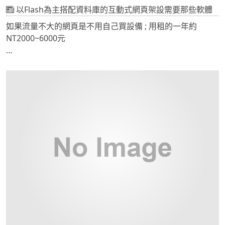
以Flash為主搭配資料庫的互動式網頁架設需要那些軟體
如果流量不大的網頁是不用自己買設備 ; 用租的一年約
NT2000~6000元
如果是像Facebook上的flash game 就需要有固定IP的專屬
主機，這個主機可以自己架設，也可以用租的，租金約每月
NT4000~無上限。
如果自己架設的話則需要，SERVER PC一架、防火牆一架；
軟體可以用open source的Linux、Apache、Mysql
Database、SMTP Server
基本上這個清單看起來是很簡單的，但是網管就不容易，所
以建議用租的吧!
另外推薦一套Linux的OS
http://www.opensuse.org/
我想這一套比較適合要架設Server的中級人士使用。