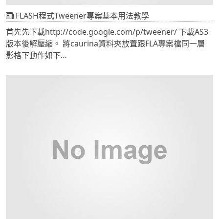
FLASH程式Tweener專案基本用法教學
特別介紹一下我選擇openSUSE Linux的原因
它的一個發行版本11.2
首先先下載http://code.google.com/p/tweener/ 下載AS3
內含了下面的開發套件
版本後解壓縮。 將caurina資料夾放置跟FLA專案檔同一層
Entwicklungs-ToolsEclipseKdevelopGNU Compiler
影格下動作如下
Collection (GCC), praktisch alle Programmiersprachen,
stop();
incl. DebuggerMySQL und PostgreSQL-
import caurina.transitions.*;
DatenbankenJava SDK und MonoDevelop
Tweener.addTween(CHCCD,{scaleX:0.2, scaleY:0.2,time:6,
針對需要開發Android軟體或一些Java的人，還蠻剛好了
transition:"easeOutElastic"}); 新增一個影片片段命名為
如果需要現在流行的iPhone SDK，這就需要小研究一下了，
CHCCD 輸出swf即可看到結果。 動作說明：
不過想把它裝進去可以洽本公司。
stop();//停止影格
import caurina.transitions.*;//引入所有AS專案
Tweener.addTween(對象,{scaleX:比例, scaleY:比例,time:
秒數, transition:"動作類型"}); //基本用法