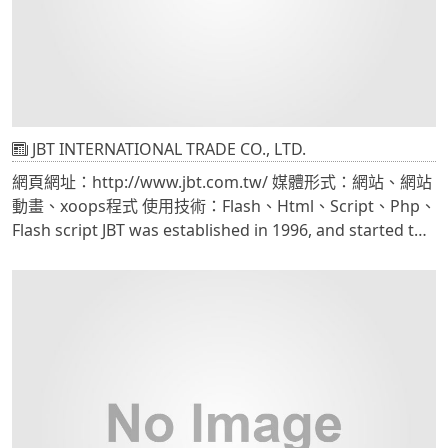
JBT INTERNATIONAL TRADE CO., LTD.
網頁網址：http://www.jbt.com.tw/ 媒體形式：網站、網站
動畫、xoops程式 使用技術：Flash、Html、Script、Php、
Flash script JBT was established in 1996, and started to
Design, develop and produce the Brake System since
then.JBT products include Calipers, Pads, Discs,
Adapters, Brake Lines, and so on.Now, JBT brake
systems have been sold in Asia, Europe and America for
over 10 countries. Website design by CADCH.本系統網頁
使用合法授權的動畫模版製作，網頁應用、Flash動畫、
Html框架排版、Java Script程式、php程式．．等技術。