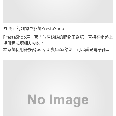
免費的購物車系統PrestaShop
PrestaShop這一套開放原始碼的購物車系統，直接在網路上
提供程式讓網友安裝。
本系統使用許多jQuery UI與CSS3語法，可以說是電子商務
軟體中的佼佼者，安裝也非常簡單，只要將資料庫帳號與密
碼及主機基本參數設定好即可運作。
在官方網頁中有許多範例可以看
http://www.prestashop.org/
PrestaShop也支援網友開發外掛，可以自行撰寫金流模組，
以符合自己的需求，
當然，在國外的所有電子商務軟體接PayPal是基本的，
PrestaShop也已經寫好PayPal的金流模組，站長只要到
PayPal申請API Key填入模組中馬上可以使用，也可以利用
paypal sandbox中設定的API Key進行測試，體驗模擬購物