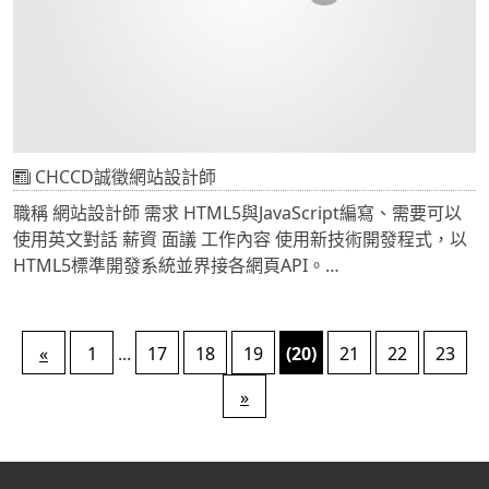
CHCCD誠徵網站設計師
職稱 網站設計師 需求 HTML5與JavaScript編寫、需要可以
使用英文對話 薪資 面議 工作內容 使用新技術開發程式，以
HTML5標準開發系統並界接各網頁API。
需要會直接編寫網站語法，透過圖形化軟體作網站者不恰
當。
專職於前端開發，不需要負責後端程式。 工作時間 週休二
«
1
...
17
18
19
(20)
21
22
23
日。 工作地點 台北市市府捷運站附近、桃園縣平鎮市公所附
近 前往>>104人力銀行 職缺 前往>>518人力銀行 職缺
»