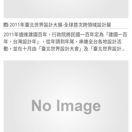
2011年臺北世界設計大展-全球首次跨領域設計展
2011年適逢建國百年，行政院將民國一百年定為「建國一百
年，台灣設計年」，從年頭到年尾，串連全台各地設計活
動，並在十月由「臺北世界設計大會」及「臺北世界設計大
展」兩大設計盛會，引爆設計年的最高潮。 「2011臺北世界
設計大展」橫跨三大展場：「松山文創園區」、「南港展覽
館」及「台北世貿展覽1館」，是設計年系列中規模最大的
活動，也是臺北繼聽奧與花博之後的重要國際盛事，集結了
企業、設計公司、設計院校以及設計推廣組織，以善念設計
之手法，詮釋主題「交鋒」，讓全民體驗世界設計產業的脈
動與能量，並且欣賞台灣設計師的巧思與風采。 本次活動網
頁:www.2011designexpo.com.tw