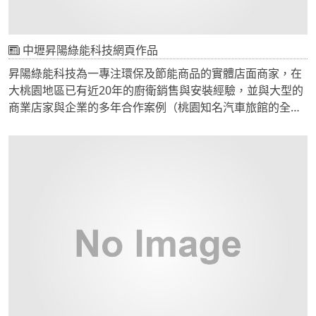
中壢昇陽綠能科技網頁作品
昇陽綠能科技為一專注環保及節能商品的實體店面商家，在
大桃園地區已有近20年的廚衛銷售與安裝經驗，並與大型的
商業店家與企業的多年合作案例（桃園知名汽車旅館的全面
綠能規劃，從節能光源到太陽能熱水器的規劃與應用。)，昇
陽結合豐富的經驗與專業技術，提供節能光源（LED）及廚
衛設備的安檢服務，不僅要對產品負責，更是將消費者的信
任與託付，轉化一份承諾與照顧！以安全、安心、誠信、承
諾等理念，細心照顧我們的每一位客戶。
中壢 昇陽綠能科技從規劃→設計→施工→安全檢查→售後服
務，用一貫系列化的體制來保障產品與施工的品質，另還有
水電材料的服務與銷售，從小至大的所有產品及安裝所需材
料皆應俱全。在全世界不斷以環保救地球的呼應中，昇陽也
貢獻己力，將專業的環保應用技術與生活作結合，推廣人人
皆能應用綠能，一起為環保盡一份心力。