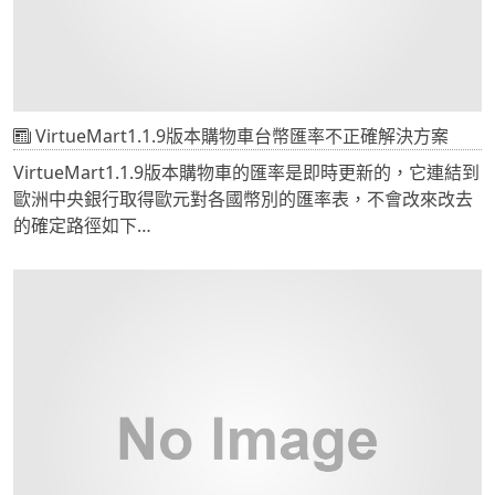
的快感喔!
VirtueMart1.1.9版本購物車台幣匯率不正確解決方案
VirtueMart1.1.9版本購物車的匯率是即時更新的，它連結到
歐洲中央銀行取得歐元對各國幣別的匯率表，不會改來改去
的確定路徑如下
http://www.ecb.int/stats/eurofxref/eurofxref-daily.xml
但是由XML中無法取得歐元對台幣的匯率，因為歐洲中央銀
行沒有將新台幣列入。
我們修改\Your
Website\administrator\components\com virtuemart\clas
方法有許多種 將TWD變數寫死進cache中 將整個XML寫成固
定表並指向此表 自己寫一支php去CURL銀行提供的即時匯
率並輸出給convertECB.php讀取 寫信給台灣銀行，請他們
提供XML服務(如果有誰成功說服台銀請告訴我喔)