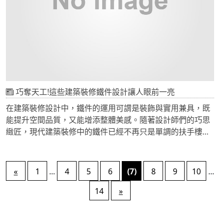
巧奪天工!這些建築裝修鐵件設計讓人眼前一亮
在建築裝修設計中，鐵件的運用可謂是裝飾與實用兼具，既
能提升空間品質，又能增添整體美感。隨著設計師們的巧思
緻匠，現代建築裝修中的鐵件已經不再只是單調的扶手樓梯
或欄杆圍欄，而是變得別具匠心與獨特魅力。許多充滿藝術
氣息與創意的鐵件設計為建築空間增添了一抹亮麗與生動的
色彩，讓人眼前一亮。
«
1
...
4
5
6
(7)
8
9
10
...
14
»