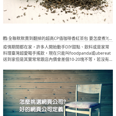
全聯默默賣到翻掉的超高CP值咖啡香紅茶包 要怎麼煮?(內有圖文說明)
疫情期間都在家，許多人開始動手DIY甜點、飲料或是家常
料理臺灣超愛喝手搖飲，現在只能叫foodpanda或ubereat
送到家但是其實常常跟店內價會差個10-20塊不等，若沒有
在優惠碼的網頁上有舊用戶的優惠折扣又要加上外送費，喝
一個飲料變的成本高了許多。自己煮飲料是在疫情期間很多
人選擇的方式，煮一大鍋一家人一起喝，放在冰箱冰冰涼涼
又省錢，真好~