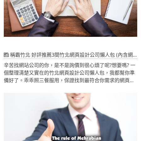
稱霸竹北 好評推薦3間竹北網頁設計公司懶人包 (內含網頁功能介紹)
辛苦找網站公司的你，是不是詢價到很心煩了呢?想要嗎? 一
個整理清楚又實在的竹北網頁設計公司懶人包，我都幫你準
備好了。乖乖照三餐服用，保證找到最符合你需求的網頁公
司。
開始吧! 「我不知道什麼是RWD跨平台網頁設計」「快瘋掉
了，我根本不懂網頁，到底要怎麼挑阿... 好怕踩到地雷」
「我想為自己的公司架設網站，但我不知道怎麼選公司、如
何洽談」 我是一個為了找尋能達到我公司宣傳目標，又想得
到最好服務，曾經千里迢迢登門拜訪數十家網頁設計公司的
人類對，就是這麼浮誇。因為這樣我學習到很多資訊，這樣
才能與網頁公司的資訊對稱，有一點準備都不是壞事。這些