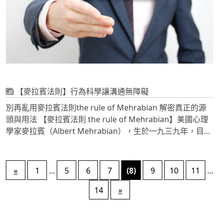
經驗資訊，我自己收著實在太可惜，決定來與正在辛苦找尋
網頁公司的你一點建議。像沙漠中的綠洲，我來救你了，別
懊惱了。
【麥拉賓法則】行為科學讓溝通無障礙
別再亂用麥拉賓法則the rule of Mehrabian 解密真正的源
頭與用法 【麥拉賓法則 the rule of Mehrabian】美國心理
學家麥拉賓（Albert Mehrabian），生於一九三九年，目前
為南加大（UCLA）的心理學教授，一九七一年提出此法則。
所謂「麥拉賓法則」主要的立論是，要評斷是否信任一個
人，根據對方語言得到的訊息（談話內容、言詞的意義）佔
«
1
...
5
6
7
(8)
9
10
11
...
7％，從聽覺得到的訊息（聲音大小、語調等）佔38％，透
過視覺得到的訊息（外在、表情、動作等）佔55％，因此也
14
»
稱為「7─38─55法則」(the 7-38-55% communication
rule)，換句話說，我們對別人的信任度，有高達93%是靠外